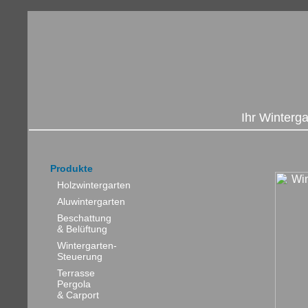
Ihr Winterg
Produkte
Holzwintergarten
Aluwintergarten
Beschattung
& Belüftung
Wintergarten-
Steuerung
Terrasse
Pergola
& Carport