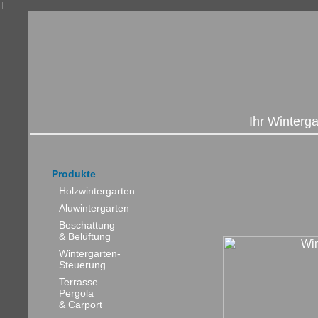
Ihr Winterg
Produkte
Holzwintergarten
Aluwintergarten
Beschattung
& Belüftung
Wintergarten-
Steuerung
Terrasse
Pergola
& Carport